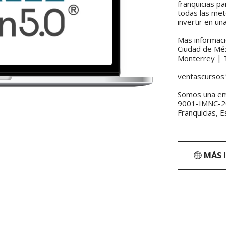
franquicias pa
todas las met
invertir en una
Mas informac
Ciudad de Méx
Monterrey | T
ventascursos
Somos una em
9001-IMNC-201
Franquicias, 
MÁS 