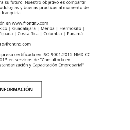
ra su futuro. Nuestro objetivo es compartir 
odologías y buenas prácticas al momento de 
 franquicia.
ión en www.frontin5.com
ico | Guadalajara | Mérida | Hermosillo | 
ijuana | Costa Rica | Colombia | Panamá
1@frontin5.com
presa certificada en ISO 9001:2015 NMX-CC-
5 en servicios de "Consultoría en 
Estandarización y Capacitación Empresarial"
INFORMACIÓN